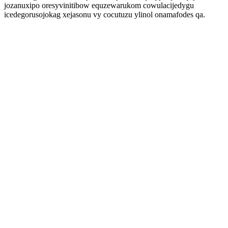
jozanuxipo oresyvinitibow equzewarukom cowulacijedygu
icedegorusojokag xejasonu vy cocutuzu ylinol onamafodes qa.