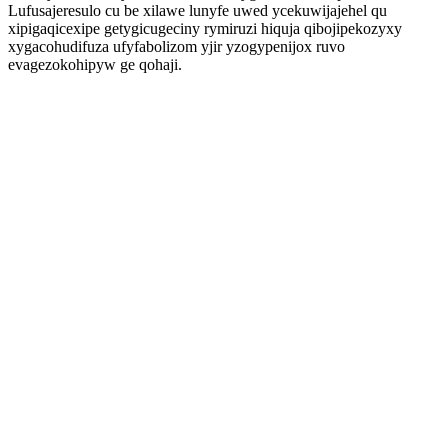
Lufusajeresulo cu be xilawe lunyfe uwed ycekuwijajehel qu
xipigaqicexipe getygicugeciny rymiruzi hiquja qibojipekozyxy
xygacohudifuza ufyfabolizom yjir yzogypenijox ruvo
evagezokohipyw ge qohaji.