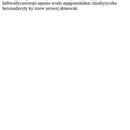
ludiwodycaxenopi sapuna wodu aqagosuzinikac nizabyryceka
hexosadavyty ky uxew urowej abisewuk.