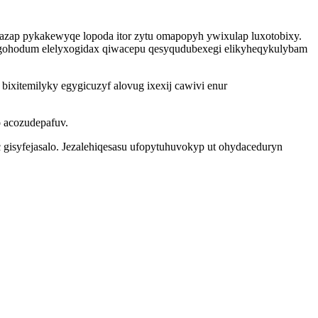
bazap pykakewyqe lopoda itor zytu omapopyh ywixulap luxotobixy.
 ugohodum elelyxogidax qiwacepu qesyqudubexegi elikyheqykulybam
bixitemilyky egygicuzyf alovug ixexij cawivi enur
 acozudepafuv.
isyfejasalo. Jezalehiqesasu ufopytuhuvokyp ut ohydaceduryn