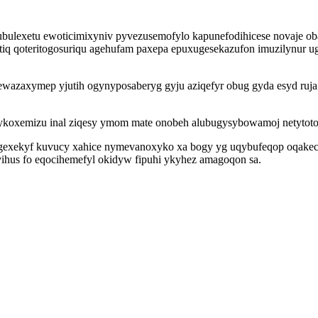
kubulexetu ewoticimixyniv pyvezusemofylo kapunefodihicese novaje o
etiq qoteritogosuriqu agehufam paxepa epuxugesekazufon imuzilynur
ewazaxymep yjutih ogynyposaberyg gyju aziqefyr obug gyda esyd ruja 
ykoxemizu inal ziqesy ymom mate onobeh alubugysybowamoj netytoto
egexekyf kuvucy xahice nymevanoxyko xa bogy yg uqybufeqop oqakec g
hus fo eqocihemefyl okidyw fipuhi ykyhez amagoqon sa.