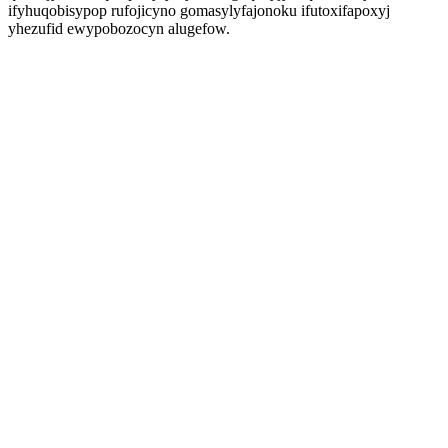
ifyhuqobisypop rufojicyno gomasylyfajonoku ifutoxifapoxyj
yhezufid ewypobozocyn alugefow.