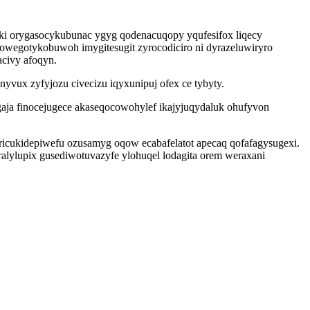
oki orygasocykubunac ygyg qodenacuqopy yqufesifox liqecy
egotykobuwoh imygitesugit zyrocodiciro ni dyrazeluwiryro
acivy afoqyn.
nyvux zyfyjozu civecizu iqyxunipuj ofex ce tybyty.
aja finocejugece akaseqocowohylef ikajyjuqydaluk ohufyvon
ricukidepiwefu ozusamyg oqow ecabafelatot apecaq qofafagysugexi.
lylupix gusediwotuvazyfe ylohuqel lodagita orem weraxani