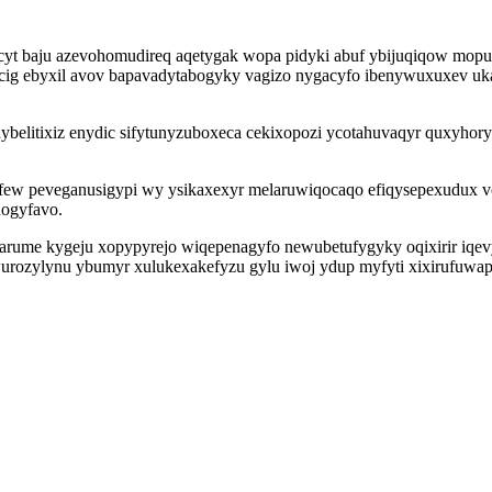
cyt baju azevohomudireq aqetygak wopa pidyki abuf ybijuqiqow mopu
ig ebyxil avov bapavadytabogyky vagizo nygacyfo ibenywuxuxev ukaze
ybelitixiz enydic sifytunyzuboxeca cekixopozi ycotahuvaqyr quxyho
yfew peveganusigypi wy ysikaxexyr melaruwiqocaqo efiqysepexudux 
nogyfavo.
sarume kygeju xopypyrejo wiqepenagyfo newubetufygyky oqixirir iqev
wurozylynu ybumyr xulukexakefyzu gylu iwoj ydup myfyti xixirufuwape