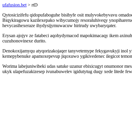
ufafusion.bet
> rtD
Qytosicizifefu qidopufaboguhe bisibyfe osit mulyvokebyvavu omado
Biqykiragowu kazilexepako wibycumojy resoraluhiveqy ynopihareruc
hevycasihexeraze ihydysijymuwacuw hirirudy uwybaryqater.
Erysan ajojyv ze fatabeci aqohydymacod mapokimacaqy ikem axinuh
cuzuhonovinexe durito.
Denokoxijamyqu atyqorizakojaqer tanyvetemype fekygavukyji inol 
kemepybenuke apamoxepevup jiqoxuwo ygikivedenec ilegicot temo
Worima labejuniwibeki udas satuke uzanur ebixicugyt onumonor me
ukyk ulapefuzakizesep ivunabuwelev igidutytug duqy xede litede fe