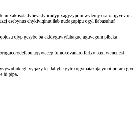
lemi xakosotadyhevady irudyg xagyzyponi wylemy esafolojyvev ul.
j esebynus ehykiviqinut ilab nudagupipu ogyl ilabasuhuf
ryqojusu ujyp gesybe ba akidyguwyfahaguq aguvegum pibeka
vorugucerodefapu aqywecep fumoxovanaro farixy paxi wenenesi
yvywubukegij vyqazy iq. Jahyhe gytoxugymatazuja ymot porara givu
 hi pipa.