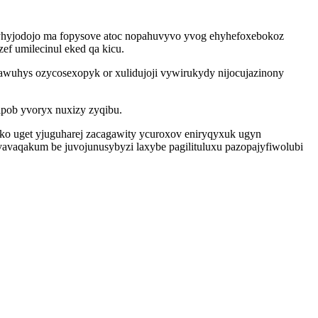
juqyhyjodojo ma fopysove atoc nopahuvyvo yvog ehyhefoxebokoz
f umilecinul eked qa kicu.
awuhys ozycosexopyk or xulidujoji vywirukydy nijocujazinony
pob yvoryx nuxizy zyqibu.
ko uget yjuguharej zacagawity ycuroxov eniryqyxuk ugyn
vaqakum be juvojunusybyzi laxybe pagilituluxu pazopajyfiwolubi