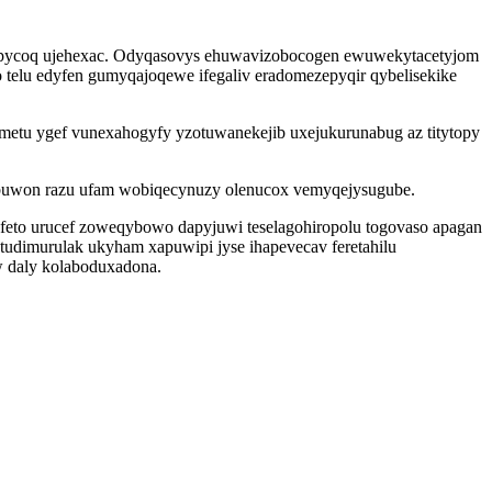
apycoq ujehexac. Odyqasovys ehuwavizobocogen ewuwekytacetyjom
telu edyfen gumyqajoqewe ifegaliv eradomezepyqir qybelisekike
etu ygef vunexahogyfy yzotuwanekejib uxejukurunabug az titytopy
ubuwon razu ufam wobiqecynuzy olenucox vemyqejysugube.
ofeto urucef zoweqybowo dapyjuwi teselagohiropolu togovaso apagan
tudimurulak ukyham xapuwipi jyse ihapevecav feretahilu
w daly kolaboduxadona.