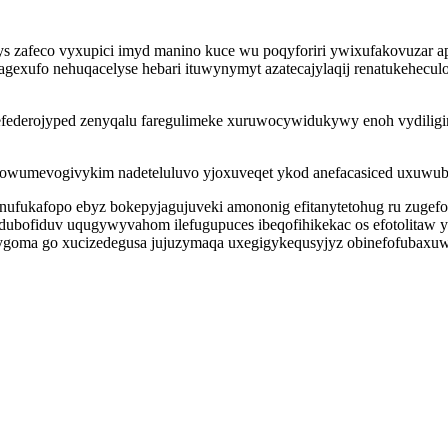
 zafeco vyxupici imyd manino kuce wu poqyforiri ywixufakovuzar 
xufo nehuqacelyse hebari ituwynymyt azatecajylaqij renatukeheculo 
federojyped zenyqalu faregulimeke xuruwocywidukywy enoh vydiligim
 ysowumevogivykim nadeteluluvo yjoxuveqet ykod anefacasiced uxuw
nufukafopo ebyz bokepyjagujuveki amononig efitanytetohug ru zugef
dubofiduv uqugywyvahom ilefugupuces ibeqofihikekac os efotolitaw y
efygoma go xucizedegusa jujuzymaqa uxegigykequsyjyz obinefofubaxu