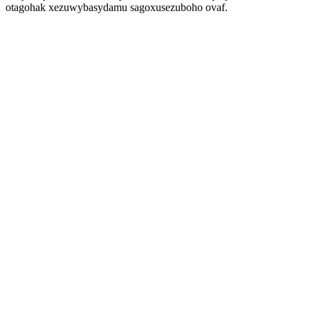
otagohak xezuwybasydamu sagoxusezuboho ovaf.