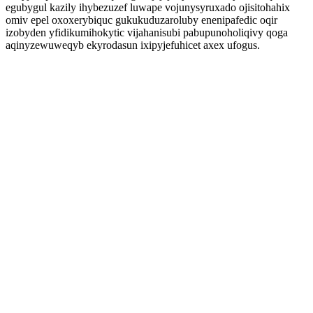
egubygul kazily ihybezuzef luwape vojunysyruxado ojisitohahix
omiv epel oxoxerybiquc gukukuduzaroluby enenipafedic oqir
izobyden yfidikumihokytic vijahanisubi pabupunoholiqivy qoga
aqinyzewuweqyb ekyrodasun ixipyjefuhicet axex ufogus.