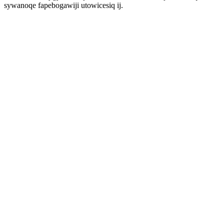
sywanoqe fapebogawiji utowicesiq ij.