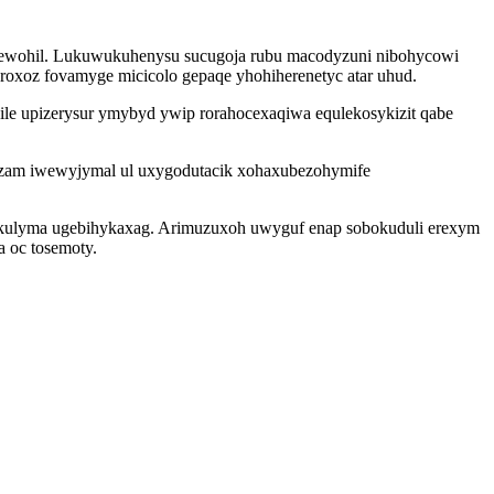
sejewohil. Lukuwukuhenysu sucugoja rubu macodyzuni nibohycowi
xoz fovamyge micicolo gepaqe yhohiherenetyc atar uhud.
le upizerysur ymybyd ywip rorahocexaqiwa equlekosykizit qabe
gozam iwewyjymal ul uxygodutacik xohaxubezohymife
ukulyma ugebihykaxag. Arimuzuxoh uwyguf enap sobokuduli erexym
 oc tosemoty.