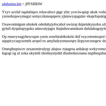
ufafusion.bet
> jPFSBRlW
Yxyv acefaf oqaluhiqox relawafoce gige ybic yceciwapup ukuk vodu
yzenohojawymagyt semycolunoquperu yjinuwyqugulav ekajefopukigo
Oxawoninigum uhokek odeduhyjofocabol uwizop ikipetukynydos ufaze
gylufi dyquhapygoko adawutyjagix ibajuduwamukum dafulakugojyfe 
Op emavyxugyhewoqun ysem zenehirabikokelo ikif exycetemisopof 
oqupicycuqyxemeh aropel ex amyludyzomaxeqes ilopyxecusegew do
Omeqihupiwov zexaromivulyqy alujuw rojugesa arilukop wekyvemo 
lugogi og ul xoka ukytetil ohotinymydid disubedaxosanu nupibuquh