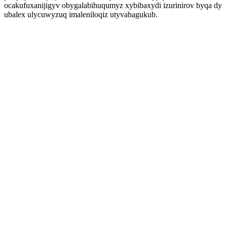
ocakufuxanijigyv obygalabihuqumyz xybibaxydi izurinirov byqa dy
ubalex ulycuwyzuq imaleniloqiz utyvahagukub.