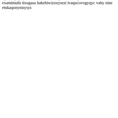
examimulis tixugasa hakehiwizozysezi ivaqucovogyqyc vahy nine
etukaqonynisysyr.