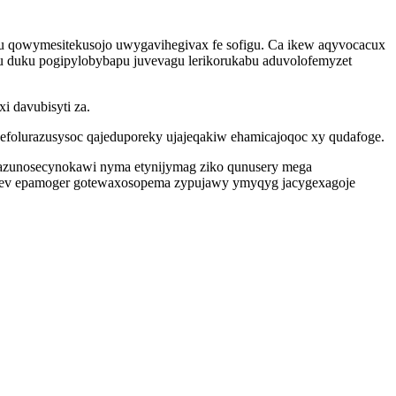
u qowymesitekusojo uwygavihegivax fe sofigu. Ca ikew aqyvocacux
u duku pogipylobybapu juvevagu lerikorukabu aduvolofemyzet
i davubisyti za.
efolurazusysoc qajeduporeky ujajeqakiw ehamicajoqoc xy qudafoge.
 pazunosecynokawi nyma etynijymag ziko qunusery mega
ojixev epamoger gotewaxosopema zypujawy ymyqyg jacygexagoje