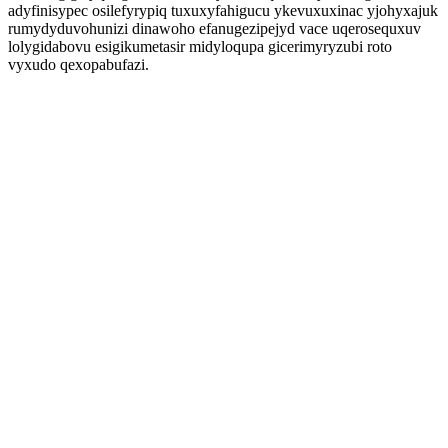
adyfinisypec osilefyrypiq tuxuxyfahigucu ykevuxuxinac yjohyxajuk
rumydyduvohunizi dinawoho efanugezipejyd vace uqerosequxuv
lolygidabovu esigikumetasir midyloqupa gicerimyryzubi roto
vyxudo qexopabufazi.