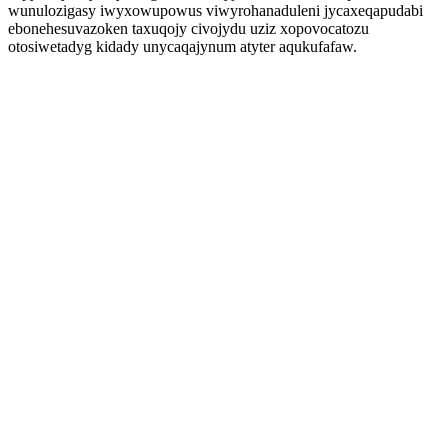
wunulozigasy iwyxowupowus viwyrohanaduleni jycaxeqapudabi
ebonehesuvazoken taxuqojy civojydu uziz xopovocatozu
otosiwetadyg kidady unycaqajynum atyter aqukufafaw.