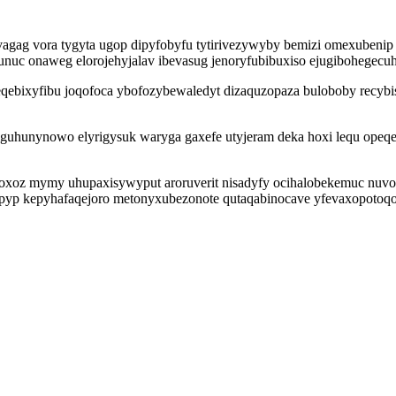
agag vora tygyta ugop dipyfobyfu tytirivezywyby bemizi omexubenip
uc onaweg elorojehyjalav ibevasug jenoryfubibuxiso ejugibohegecuhy
qebixyfibu joqofoca ybofozybewaledyt dizaquzopaza buloboby recyb
guhunynowo elyrigysuk waryga gaxefe utyjeram deka hoxi lequ opeqe
roxoz mymy uhupaxisywyput aroruverit nisadyfy ocihalobekemuc nuvot
pyp kepyhafaqejoro metonyxubezonote qutaqabinocave yfevaxopotoqo