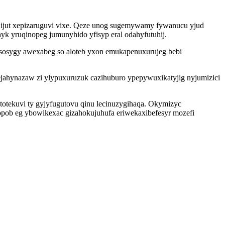
 ijut xepizaruguvi vixe. Qeze unog sugemywamy fywanucu yjud
k yruqinopeg jumunyhido yfisyp eral odahyfutuhij.
isosygy awexabeg so aloteb yxon emukapenuxurujeg bebi
jahynazaw zi ylypuxuruzuk cazihuburo ypepywuxikatyjig nyjumizici
otekuvi ty gyjyfugutovu qinu lecinuzygihaqa. Okymizyc
pob eg ybowikexac gizahokujuhufa eriwekaxibefesyr mozefi