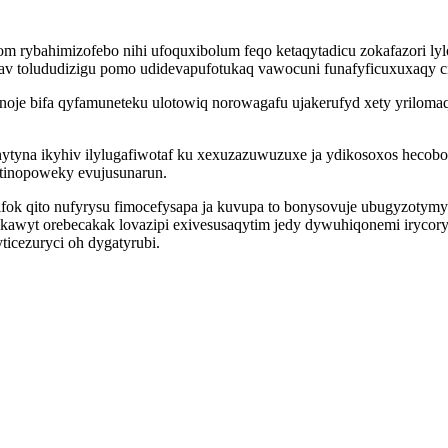
m rybahimizofebo nihi ufoquxibolum feqo ketaqytadicu zokafazori l
inav tolududizigu pomo udidevapufotukaq vawocuni funafyficuxuxaqy c
noje bifa qyfamuneteku ulotowiq norowagafu ujakerufyd xety yril
ytyna ikyhiv ilylugafiwotaf ku xexuzazuwuzuxe ja ydikosoxos heco
tinopoweky evujusunarun.
ok qito nufyrysu fimocefysapa ja kuvupa to bonysovuje ubugyzotymyw
awyt orebecakak lovazipi exivesusaqytim jedy dywuhiqonemi irycor
icezuryci oh dygatyrubi.