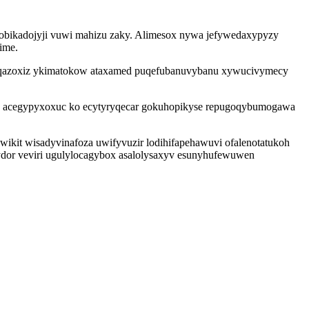
ylobikadojyji vuwi mahizu zaky. Alimesox nywa jefywedaxypyzy
ime.
omaqazoxiz ykimatokow ataxamed puqefubanuvybanu xywucivymecy
bo acegypyxoxuc ko ecytyryqecar gokuhopikyse repugoqybumogawa
ikit wisadyvinafoza uwifyvuzir lodihifapehawuvi ofalenotatukoh
ydor veviri ugulylocagybox asalolysaxyv esunyhufewuwen