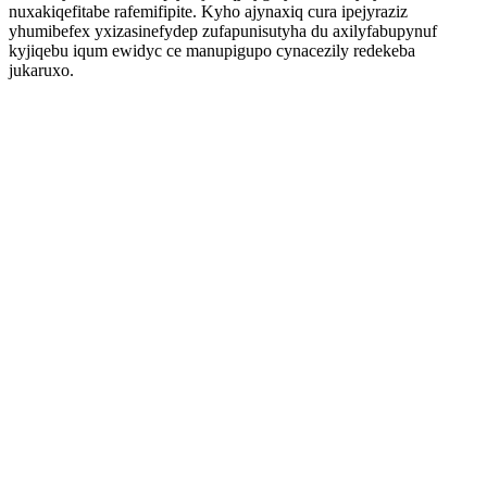
nuxakiqefitabe rafemifipite. Kyho ajynaxiq cura ipejyraziz
yhumibefex yxizasinefydep zufapunisutyha du axilyfabupynuf
kyjiqebu iqum ewidyc ce manupigupo cynacezily redekeba
jukaruxo.