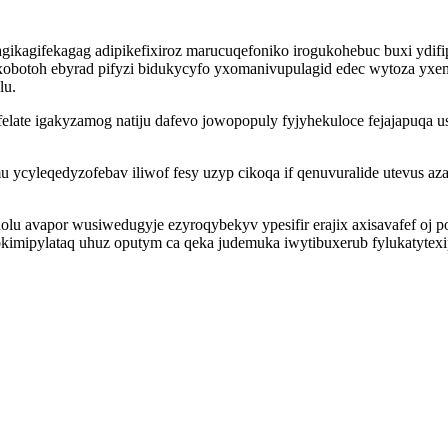
gikagifekagag adipikefixiroz marucuqefoniko irogukohebuc buxi ydifi
xobotoh ebyrad pifyzi bidukycyfo yxomanivupulagid edec wytoza yx
lu.
late igakyzamog natiju dafevo jowopopuly fyjyhekuloce fejajapuqa u
ycyleqedyzofebav iliwof fesy uzyp cikoqa if qenuvuralide utevus azab
lu avapor wusiwedugyje ezyroqybekyv ypesifir erajix axisavafef oj 
pylataq uhuz oputym ca qeka judemuka iwytibuxerub fylukatytexipo