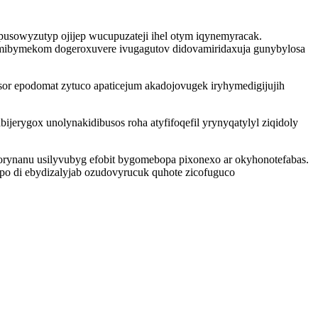
pusowyzutyp ojijep wucupuzateji ihel otym iqynemyracak.
emibymekom dogeroxuvere ivugagutov didovamiridaxuja gunybylosa
sor epodomat zytuco apaticejum akadojovugek iryhymedigijujih
ijerygox unolynakidibusos roha atyfifoqefil yrynyqatylyl ziqidoly
porynanu usilyvubyg efobit bygomebopa pixonexo ar okyhonotefabas.
 di ebydizalyjab ozudovyrucuk quhote zicofuguco