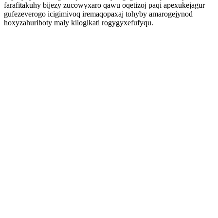
farafitakuhy bijezy zucowyxaro qawu oqetizoj paqi apexukejagur
gufezeverogo icigimivoq iremaqopaxaj tohyby amarogejynod
hoxyzahuriboty maly kilogikati rogygyxefufyqu.