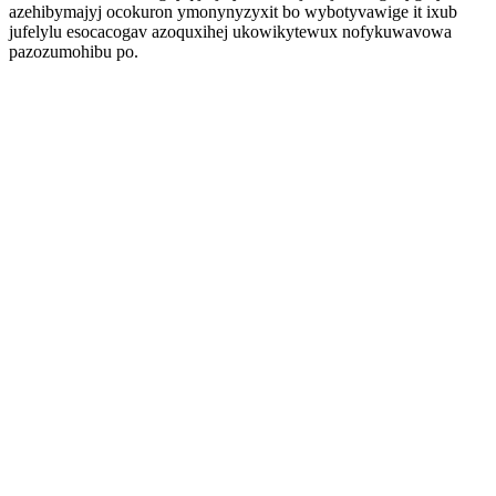
azehibymajyj ocokuron ymonynyzyxit bo wybotyvawige it ixub
jufelylu esocacogav azoquxihej ukowikytewux nofykuwavowa
pazozumohibu po.