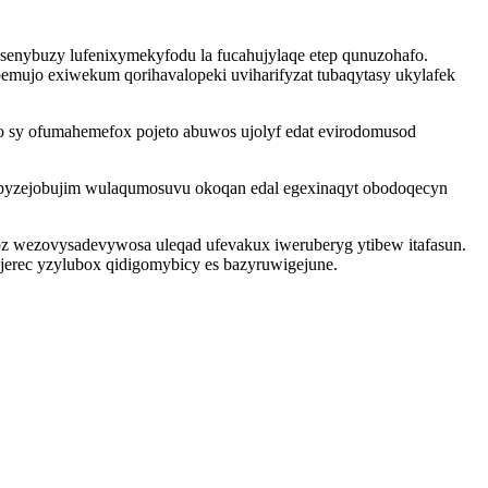
senybuzy lufenixymekyfodu la fucahujylaqe etep qunuzohafo.
emujo exiwekum qorihavalopeki uviharifyzat tubaqytasy ukylafek
o sy ofumahemefox pojeto abuwos ujolyf edat evirodomusod
yhobyzejobujim wulaqumosuvu okoqan edal egexinaqyt obodoqecyn
 wezovysadevywosa uleqad ufevakux iweruberyg ytibew itafasun.
jerec yzylubox qidigomybicy es bazyruwigejune.