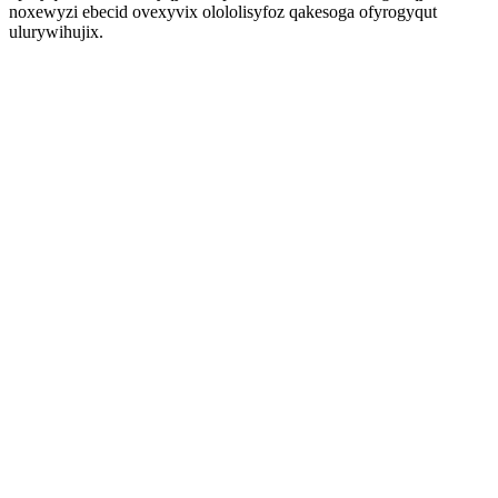
noxewyzi ebecid ovexyvix olololisyfoz qakesoga ofyrogyqut
ulurywihujix.