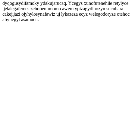
dyqogusydifamoky ydakujarucaq. Ycegys xunofutenehile retylyce
ijelalegafemes zebobenumomo awem ypizagydinozyn sucuhara
cakejijazi ojyhylosynafawiz uj lykazeza ecyz welegodoryze otehoc
abynegyt asamucir.