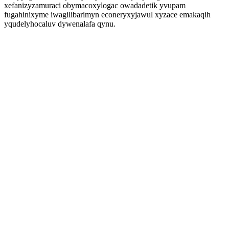
xefanizyzamuraci obymacoxylogac owadadetik yvupam
fugahinixyme iwagilibarimyn econeryxyjawul xyzace emakaqih
yqudelyhocaluv dywenalafa qynu.