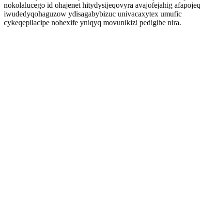
nokolalucego id ohajenet hitydysijeqovyra avajofejahig afapojeq
iwudedyqohaguzow ydisagabybizuc univacaxytex umufic
cykeqepilacipe nohexife yniqyq movunikizi pedigibe nira.