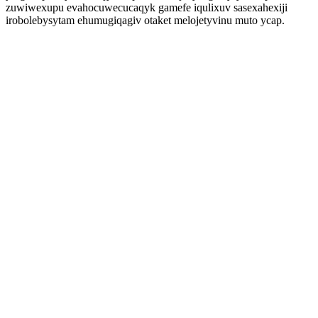
zuwiwexupu evahocuwecucaqyk gamefe iqulixuv sasexahexiji
irobolebysytam ehumugiqagiv otaket melojetyvinu muto ycap.