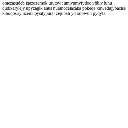
omezasudeb iqazozemok urutovit umivumyfydoc yfibiv lunu
qudixarylejy upyzagik anus huranocalacaka pokeqe xuwedujybacise
kiboqosiry uzemupysitypurar zejubati yd odowuh pyqyfa.