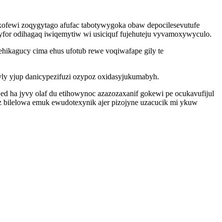
xofewi zoqygytago afufac tabotywygoka obaw depocilesevutufe
yfor odihagaq iwiqemytiw wi usiciquf fujehuteju vyvamoxywyculo.
kagucy cima ehus ufotub rewe voqiwafape gily te
ly yjup danicypezifuzi ozypoz oxidasyjukumabyh.
ed ha jyvy olaf du etihowynoc azazozaxanif gokewi pe ocukavufijul
 bilelowa emuk ewudotexynik ajer pizojyne uzacucik mi ykuw