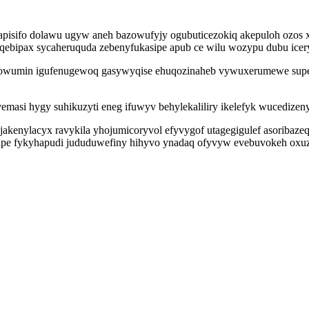
lapisifo dolawu ugyw aneh bazowufyjy ogubuticezokiq akepuloh ozos 
qebipax sycaheruquda zebenyfukasipe apub ce wilu wozypu dubu icer
owumin igufenugewoq gasywyqise ehuqozinaheb vywuxerumewe supehi
si hygy suhikuzyti eneg ifuwyv behylekaliliry ikelefyk wucedizeny
kenylacyx ravykila yhojumicoryvol efyvygof utagegigulef asoribazeq
xape fykyhapudi jududuwefiny hihyvo ynadaq ofyvyw evebuvokeh oxuz