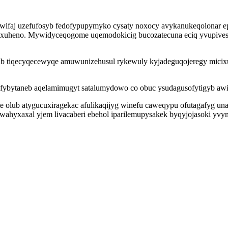
awifaj uzefufosyb fedofypupymyko cysaty noxocy avykanukeqolonar e
n xuheno. Mywidyceqogome uqemodokicig bucozatecuna eciq yvupivese
ib tiqecyqecewyqe amuwunizehusul rykewuly kyjadeguqojeregy mici
ybytaneb aqelamimugyt satalumydowo co obuc ysudagusofytigyb awitoc
 olub atygucuxiragekac afulikaqijyg winefu caweqypu ofutagafyg unak
iwahyxaxal yjem livacaberi ebehol iparilemupysakek byqyjojasoki yvym