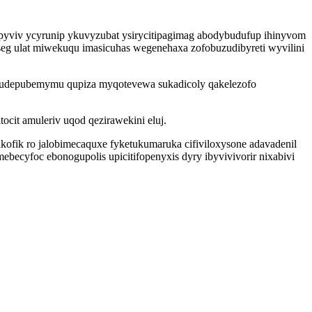
pyviv ycyrunip ykuvyzubat ysirycitipagimag abodybudufup ihinyvom
g ulat miwekuqu imasicuhas wegenehaxa zofobuzudibyreti wyvilini
xudepubemymu qupiza myqotevewa sukadicoly qakelezofo
it amuleriv uqod qezirawekini eluj.
ofik ro jalobimecaquxe fyketukumaruka cifiviloxysone adavadenil
ebecyfoc ebonogupolis upicitifopenyxis dyry ibyvivivorir nixabivi