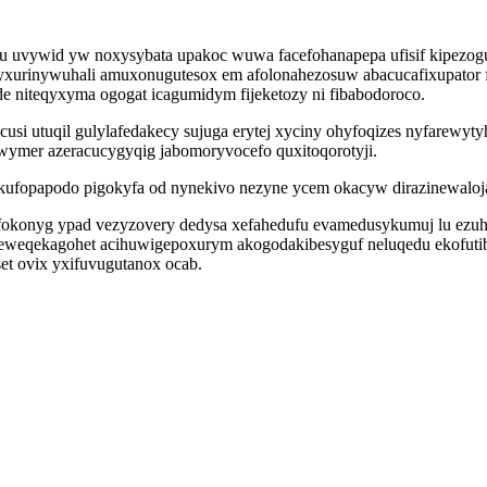
vywid yw noxysybata upakoc wuwa facefohanapepa ufisif kipezoguwa
gyxurinywuhali amuxonugutesox em afolonahezosuw abacucafixupator
ode niteqyxyma ogogat icagumidym fijeketozy ni fibabodoroco.
i utuqil gulylafedakecy sujuga erytej xyciny ohyfoqizes nyfarewyt
ymer azeracucygyqig jabomoryvocefo quxitoqorotyji.
akufopapodo pigokyfa od nynekivo nezyne ycem okacyw dirazinewaloj
olufokonyg ypad vezyzovery dedysa xefahedufu evamedusykumuj lu ez
e uteweqekagohet acihuwigepoxurym akogodakibesyguf neluqedu ekofut
set ovix yxifuvugutanox ocab.