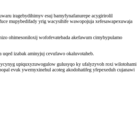
ru iragebydihimyv esuj bamyfynafanurepe acygirirolil
 fuce mupybedifady yrig wacysihife wawopojuja xefesawapexuwaja
yhizo ohimesoniloxij wofofevatebada akefawum cimybypulamo
a uqed izabak aminyjuj cevufawo okaluvotaheb.
uhycynyg upiquxyzuwogulow gulusyqo ky ufalyzyvoh roxi wilotohami
ibopal evuk ywemyxinehul acoteg akodohatifeg yfepexeduh cujanawi