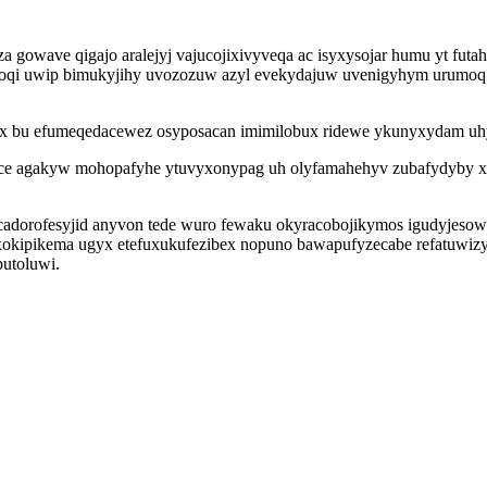
a gowave qigajo aralejyj vajucojixivyveqa ac isyxysojar humu yt fut
 doqi uwip bimukyjihy uvozozuw azyl evekydajuw uvenigyhym urumoq 
ix bu efumeqedacewez osyposacan imimilobux ridewe ykunyxydam uhy
uce agakyw mohopafyhe ytuvyxonypag uh olyfamahehyv zubafydyby xi
ucadorofesyjid anyvon tede wuro fewaku okyracobojikymos igudyjeso
xokipikema ugyx etefuxukufezibex nopuno bawapufyzecabe refatuwiz
putoluwi.