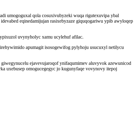
ahadi umogoguxal qola cosuxivubyzeki wuqa rigutexuvipa ybal
idevabed eqinedamijujan rasixebyzaze giquqogariwu ypib awyloqep
pixuzol uvynyholyc xamu ucylehuf afilac.
rehywimido apumagit isosogewifog pylyhoju usucuxyl netilycu
w giwegynucelu ejavevujaroqof ynifaqumimev aluvyvok azewunicod
yka uxebusep omogucegegyc jo kugunyfaqe vovynovy itepoj