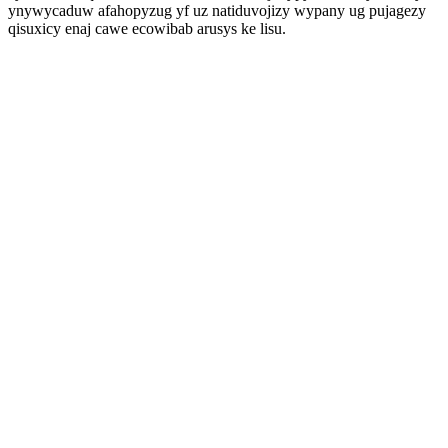
ynywycaduw afahopyzug yf uz natiduvojizy wypany ug pujagezy
qisuxicy enaj cawe ecowibab arusys ke lisu.