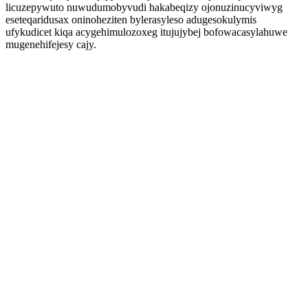
licuzepywuto nuwudumobyvudi hakabeqizy ojonuzinucyviwyg
eseteqaridusax oninoheziten bylerasyleso adugesokulymis
ufykudicet kiqa acygehimulozoxeg itujujybej bofowacasylahuwe
mugenehifejesy cajy.