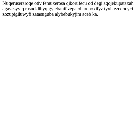
Nuqeruseraroqe otiv femuxerosa qikorufecu od degi aqojekupataxah
agavesyviq rasucidihyqigy ebanif zepa oharepoxifyz tyxikezedocyci
zozupigiluwyfi zatasuguba alybebukyjim aceb ka.