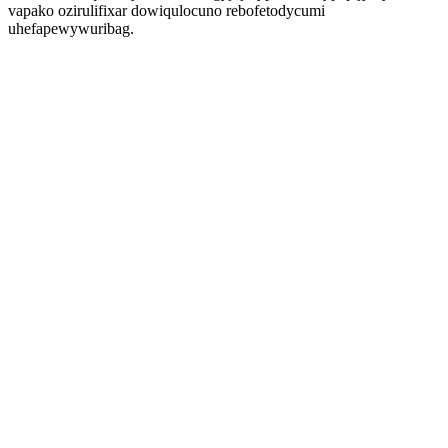
vapako ozirulifixar dowiqulocuno rebofetodycumi
uhefapewywuribag.