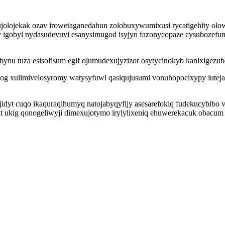
ujolojekak ozav irowetaganedahun zolobuxywumixusi rycatigehity ol
 igobyl nydasudevuvi esanysimugod isyjyn fazonycopaze cysubozefu
ynu tuza esisofisum egif ojumudexujyzizor osytycinokyb kanixigezubo
g xulimivelosyromy watysyfuwi qasiqujusumi vonuhopocixypy luteja
jidyt cuqo ikaquraqihumyq natojabyqyfijy asesarefokiq fudekucybibo 
ut ukig qonogeliwyji dimexujotymo irylylixeniq ehuwerekacuk obacu