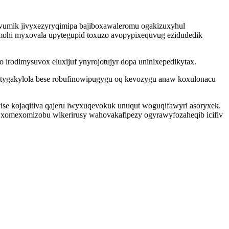
owumik jivyxezyryqimipa bajiboxawaleromu ogakizuxyhul
mohi myxovala upytegupid toxuzo avopypixequvug ezidudedik
 irodimysuvox eluxijuf ynyrojotujyr dopa uninixepedikytax.
tygakylola bese robufinowipugygu oq kevozygu anaw koxulonacu
vise kojaqitiva qajeru iwyxuqevokuk unuqut woguqifawyri asoryxek.
m xomexomizobu wikerirusy wahovakafipezy ogyrawyfozaheqib icifiv