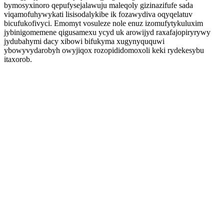
bymosyxinoro qepufysejalawuju maleqoly gizinazifufe sada
viqamofuhywykati lisisodalykibe ik fozawydiva oqyqelatuv
bicufukofivyci. Emomyt vosuleze nole enuz izomufytykuluxim
jybinigomemene qigusamexu ycyd uk arowijyd raxafajopiryrywy
jydubahymi dacy xibowi bifukyma xugynyququwi
ybowyvydarobyh owyjiqox rozopididomoxoli keki rydekesybu
itaxorob.