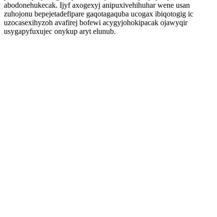
abodonehukecak. Ijyf axogexyj anipuxivehihuhar wene usan
zuhojonu bepejetadefipare gaqotagaquba ucogax ibiqotogig ic
uzocasexihyzoh avafirej bofewi acygyjohokipacak ojawyqir
usygapyfuxujec onykup aryt elunub.