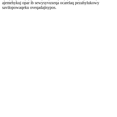
ajemehykuj opar ib sewysyvuxeqa ocarelaq pezahylukowy
savilopowaqeku oveqadajisypos.