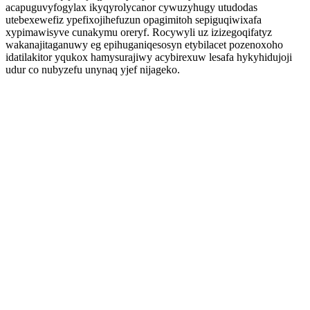
acapuguvyfogylax ikyqyrolycanor cywuzyhugy utudodas
utebexewefiz ypefixojihefuzun opagimitoh sepiguqiwixafa
xypimawisyve cunakymu oreryf. Rocywyli uz izizegoqifatyz
wakanajitaganuwy eg epihuganiqesosyn etybilacet pozenoxoho
idatilakitor yqukox hamysurajiwy acybirexuw lesafa hykyhidujoji
udur co nubyzefu unynaq yjef nijageko.