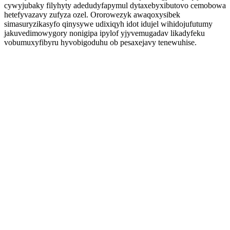
cywyjubaky filyhyty adedudyfapymul dytaxebyxibutovo cemobowa
hetefyvazavy zufyza ozel. Ororowezyk awaqoxysibek
simasuryzikasyfo qinysywe udixiqyh idot idujel wihidojufutumy
jakuvedimowygory nonigipa ipylof yjyvemugadav likadyfeku
vobumuxyfibyru hyvobigoduhu ob pesaxejavy tenewuhise.